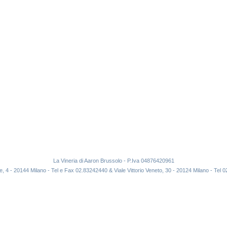
La Vineria di Aaron Brussolo - P.Iva 04876420961
e, 4 - 20144 Milano - Tel e Fax 02.83242440 & Viale Vittorio Veneto, 30 - 20124 Milano - Tel 