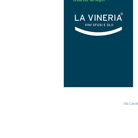
virtual tour dei negozi
Via Casal