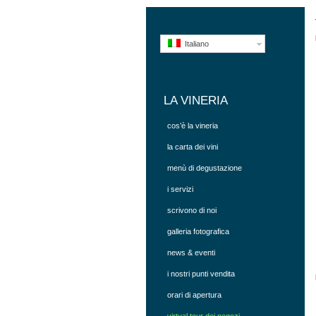
Italiano
LA VINERIA
cos’è la vineria
la carta dei vini
menù di degustazione
i servizi
scrivono di noi
galleria fotografica
news & eventi
i nostri punti vendita
orari di apertura